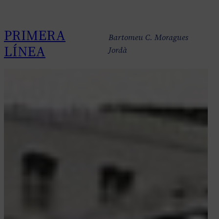
Saltar
al
PRIMERA
contenido
Bartomeu C. Moragues
LÍNEA
Jordà