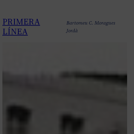
Saltar
al
PRIMERA
contenido
Bartomeu C. Moragues
LÍNEA
Jordà