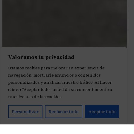
Valoramos tu privacidad
Usamos cookies para mejorar su experiencia de
navegación, mostrarle anuncios o contenidos
personalizados y analizar nuestro tráfico. Al hacer
clic en “Aceptar todo” usted da su consentimiento a
nuestro uso de las cookies.
Personalizar
Rechazar todo
Aceptar todo